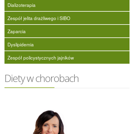
Dializoterapia
Zespół jelita drażliwego i SIBO
Zaparcia
Dyslipidemia
Zespół policystycznych jajników
Diety w chorobach