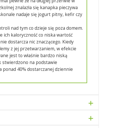
iemal pewne że na długiej przerwie w
zkolnej znalazła się kanapka pieczywa
konale nadaje się jogurt pitny, kefir czy
troli nad tym co dzieje się poza domem.
 ich kaloryczność co niska wartość
 nie dostarcza nic znaczącego. Kiedy
emy z jej przetwarzaniem, w efekcie
wane jest to właśnie bardzo niską
ak stwierdzono na podstawie
ia ponad 40% dostarczanej dziennie