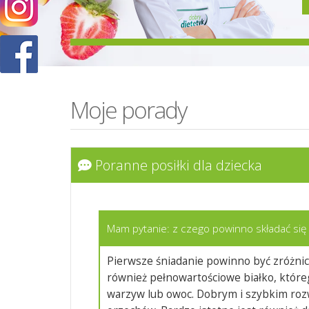
Moje porady
Poranne posiłki dla dziecka
Mam pytanie: z czego powinno składać się p
Pierwsze śniadanie powinno być zróżnic
również pełnowartościowe białko, któreg
warzyw lub owoc. Dobrym i szybkim roz