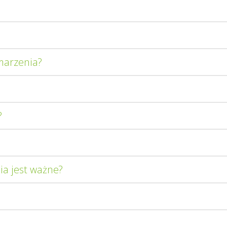
marzenia?
?
a jest ważne?