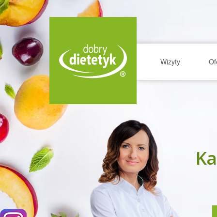
Wizyty
Of
Ka