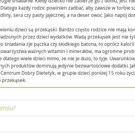
rugie śniadanie. Kiedy dziecko nie zabierze go z domu, jest n
 Dlatego każdy rodzic powinien zadbać, aby zawsze w torbie s
iny, sera czy pasty jajecznej, a na deser owoc. Jako napój dos
eniu dzieci są przekąski. Bardzo często rodzice nie mają kon
adzonych przez dzieci wydatków. Wadą przekąsek jest nie tyle
go śniadania zje pączka czy słodkiego batona, to oprócz kalorii
towarzystwa ważnych witamin i minerałów, ma ogromne probl
e dlatego wiele dzieci mimo, że nie je dużo, to tyje. Uwarunko
nnych produktów dominują jedynie bezwartościowe dodatki. J
entrum Dobry Dietetyk, w grupie dzieci poniżej 15 roku życ
h przekąsek.
erolu?