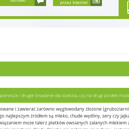
przez internet
ierwsze i drugie śniadanie dla dziecka, czy na drugi posiłek może
owane i zawierać zarówno węglowodany złożone (gruboziarnis
o najlepszym źródłem są mleko, chude wędliny, sery czy jajka
wiązaniem może talerz płatków owsianych zalanych mlekiem