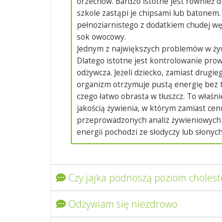
orzechów. Bardzo istotne jest również d
szkole zastąpi je chipsami lub batonem.
pełnoziarnistego z dodatkiem chudej wędl
sok owocowy.
Jednym z największych problemów w żywi
Dlatego istotne jest kontrolowanie prow
odżywcza. Jeżeli dziecko, zamiast drugie
organizm otrzymuje pustą energię bez 
czego łatwo obrasta w tłuszcz. To właśni
jakością żywienia, w którym zamiast ce
przeprowadzonych analiz żywieniowych C
energii pochodzi ze słodyczy lub słonyc
Czy jajka podnoszą poziom cholest
Odżywiam się niezdrowo