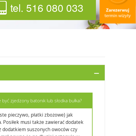
tel. 516 080 033
 być zjedzony batonik lub słodka bułka?
te pieczywo, płatki zbożowe) jak
. Posiłek musi także zawierać dodatek
 z dodatkiem suszonych owoców czy