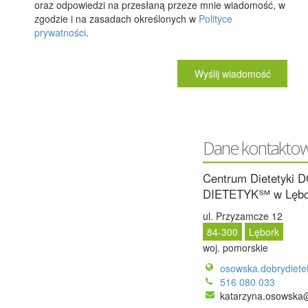
oraz odpowiedzi na przesłaną przeze mnie wiadomość, w
zgodzie i na zasadach określonych w
Polityce
prywatności
.
Dane kontakto
Centrum Dietetyki
DIETETYK℠ w Lębo
ul. Przyzamcze 12
84-300
Lębork
woj. pomorskie
osowska.dobrydietet
516 080 033
katarzyna.osowska@