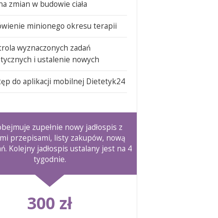
a zmian w budowie ciała
wienie minionego okresu terapii
trola wyznaczonych zadań
tycznych i ustalenie nowych
ęp do aplikacji mobilnej Dietetyk24
bejmuje zupełnie nowy jadłospis z
mi przepisami, listy zakupów, nową
ań. Kolejny jadłospis ustalany jest na 4
tygodnie.
300 zł