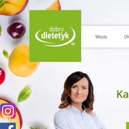
Wizyty
Of
Ka