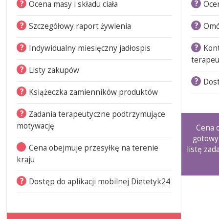
?
?
Ocena masy i składu ciała
Ocen
?
?
Szczegółowy raport żywienia
Omó
?
?
Indywidualny miesięczny jadłospis
Kon
terapeu
?
Listy zakupów
?
Dost
?
Książeczka zamienników produktów
?
Zadania terapeutyczne podtrzymujące
motywację
Cena o
gotowy
Cena obejmuje przesyłkę na terenie
listę zad
kraju
?
Dostęp do aplikacji mobilnej Dietetyk24