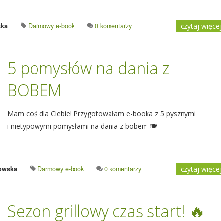
ska
Darmowy e-book
0 komentarzy
czytaj więce
5 pomysłów na dania z
BOBEM
Mam coś dla Ciebie! Przygotowałam e-booka z 5 pysznymi
i nietypowymi pomysłami na dania z bobem 🍽️
owska
Darmowy e-book
0 komentarzy
czytaj więce
Sezon grillowy czas start! 🔥