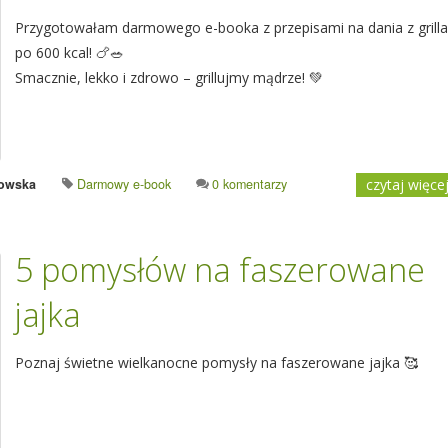
Przygotowałam darmowego e-booka z przepisami na dania z grilla
po 600 kcal! 🍗🥗
Smacznie, lekko i zdrowo – grillujmy mądrze! 💚
sowska
Darmowy e-book
0 komentarzy
czytaj więce
5 pomysłów na faszerowane
jajka
Poznaj świetne wielkanocne pomysły na faszerowane jajka 🥰