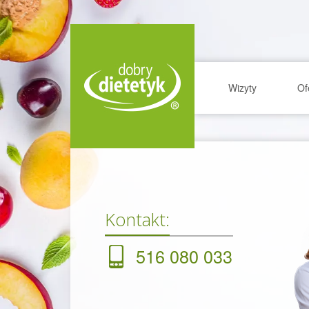
Wizyty
Of
Kontakt:
516 080 033