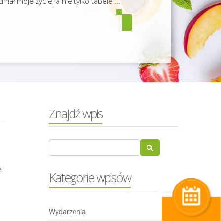
niał moje życie, a nie tylko tabele ...
Znajdź wpis
e
e
Kategorie wpisów
Wydarzenia