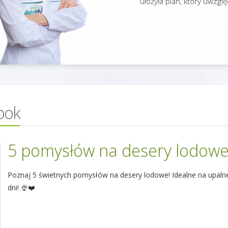
ułożyła plan, który uwzględ
ook
5 pomysłów na desery lodow
Poznaj 5 świetnych pomysłów na desery lodowe! Idealne na upaln
dni! 🍨❤️