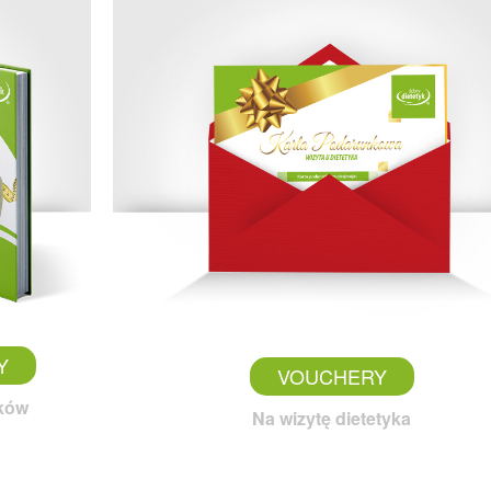
Y
VOUCHERY
yków
Na wizytę dietetyka